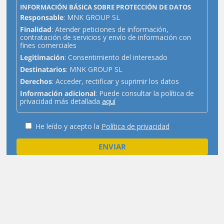
INFORMACIÓN BÁSICA SOBRE PROTECCIÓN DE DATOS
Responsable
: MNK GROUP SL
Finalidad
: Atender peticiones de información,
contratación de servicios y envío de información con
fines comerciales
Legitimación
: Consentimiento del interesado
Destinatarios
: MNK GROUP SL
Derechos
: Acceder, rectificar y suprimir los datos
Información adicional
: Puede consultar la política de
privacidad más detallada
aquí
He leído y acepto la
Política de privacidad