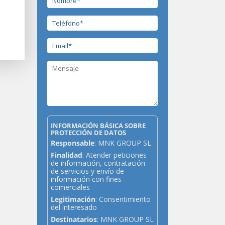
INFORMACIÓN BÁSICA SOBRE
PROTECCIÓN DE DATOS
Responsable
: MNK GROUP SL
Finalidad
: Atender peticiones
de información, contratación
de servicios y envío de
información con fines
comerciales
Legitimación
: Consentimiento
del interesado
Destinatarios
: MNK GROUP SL