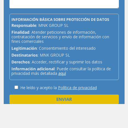
INFORMACIÓN BÁSICA SOBRE PROTECCIÓN DE DATOS
Responsable
: MNK GROUP SL
Finalidad
: Atender peticiones de información,
contratación de servicios y envío de información con
fines comerciales
Legitimación
: Consentimiento del interesado
Destinatarios
: MNK GROUP SL
Derechos
: Acceder, rectificar y suprimir los datos
Información adicional
: Puede consultar la política de
privacidad más detallada
aquí
He leído y acepto la
Política de privacidad