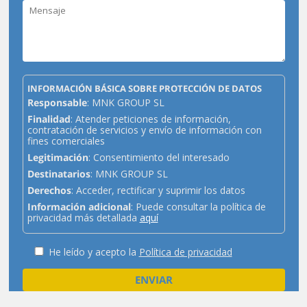
INFORMACIÓN BÁSICA SOBRE PROTECCIÓN DE DATOS
Responsable
: MNK GROUP SL
Finalidad
: Atender peticiones de información,
contratación de servicios y envío de información con
fines comerciales
Legitimación
: Consentimiento del interesado
Destinatarios
: MNK GROUP SL
Derechos
: Acceder, rectificar y suprimir los datos
Información adicional
: Puede consultar la política de
privacidad más detallada
aquí
He leído y acepto la
Política de privacidad