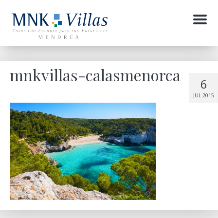
Menu
mnkvillas-calasmenorca
6
JUL 2015