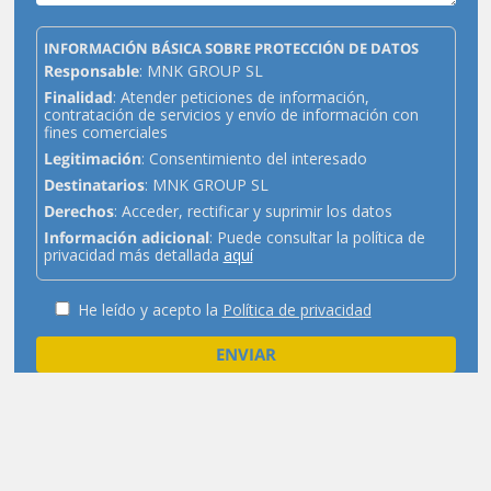
INFORMACIÓN BÁSICA SOBRE PROTECCIÓN DE DATOS
Responsable
: MNK GROUP SL
Finalidad
: Atender peticiones de información,
contratación de servicios y envío de información con
fines comerciales
Legitimación
: Consentimiento del interesado
Destinatarios
: MNK GROUP SL
Derechos
: Acceder, rectificar y suprimir los datos
Información adicional
: Puede consultar la política de
privacidad más detallada
aquí
He leído y acepto la
Política de privacidad