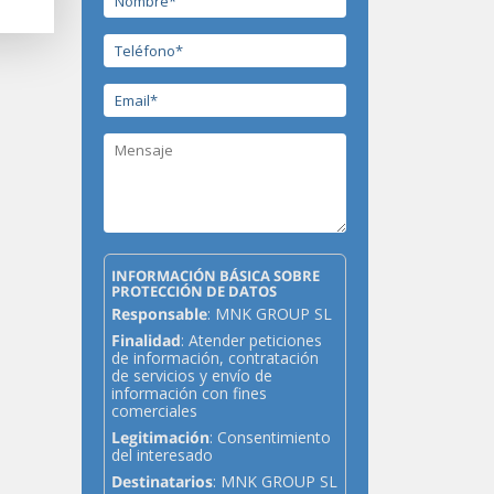
INFORMACIÓN BÁSICA SOBRE
PROTECCIÓN DE DATOS
Responsable
: MNK GROUP SL
Finalidad
: Atender peticiones
de información, contratación
de servicios y envío de
información con fines
comerciales
Legitimación
: Consentimiento
del interesado
Destinatarios
: MNK GROUP SL