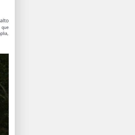
 alto
y que
plia,