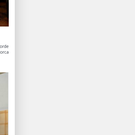
corde
norca