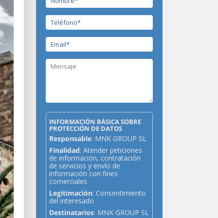
INFORMACIÓN BÁSICA SOBRE
PROTECCIÓN DE DATOS
Responsable
: MNK GROUP SL
Finalidad
: Atender peticiones
de información, contratación
de servicios y envío de
información con fines
comerciales
Legitimación
: Consentimiento
del interesado
Destinatarios
: MNK GROUP SL