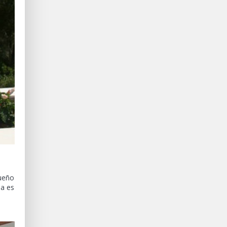
ueño
la es