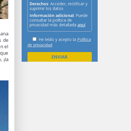
Derechos
: Acceder, rectificar y
suprimir los datos
Información adicional
: Puede
consultar la política de
privacidad más detallada
aquí
mana
He leído y acepto la
Política
s de
de privacidad
n el
 que
 ¡la