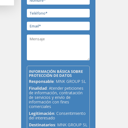
INFORMACIÓN BÁSICA SOBRE
PROTECCIÓN DE DATOS
Responsable
: MNK GROUP SL
Finalidad
: Atender peticiones
de información, contratación
de servicios y envío de
información con fines
comerciales
Legitimación
: Consentimiento
del interesado
Destinatarios
: MNK GROUP SL