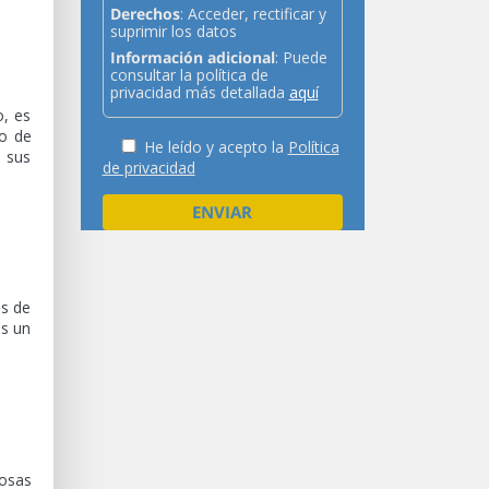
Derechos
: Acceder, rectificar y
suprimir los datos
Información adicional
: Puede
consultar la política de
privacidad más detallada
aquí
o, es
no de
He leído y acepto la
Política
 sus
de privacidad
os de
es un
rosas