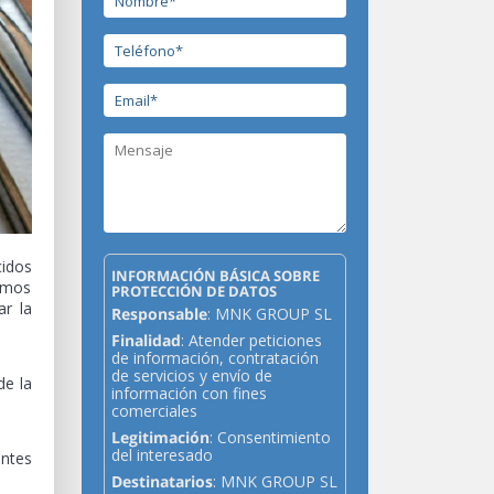
cidos
INFORMACIÓN BÁSICA SOBRE
eamos
PROTECCIÓN DE DATOS
ar la
Responsable
: MNK GROUP SL
Finalidad
: Atender peticiones
de información, contratación
de servicios y envío de
de la
información con fines
comerciales
Legitimación
: Consentimiento
del interesado
entes
Destinatarios
: MNK GROUP SL