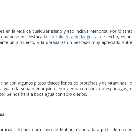
 en la vida de cualquier isleño y eso incluye Menorca. Por lo tant
n una posición destacada. La
caldereta de langosta
, de hecho, es u
ante un almuerzo, y la dorada es un pescado muy apreciado entre
a con algunos platos típicos llenos de proteínas y de vitaminas, l
oliaigua o la sopa menorquina, en invierno con huevo o espárragos, 
col. Se nos hará a boca agua con solo olerlos.
osa
articular el queso artesano de Mahón, elaborado a partir de nume