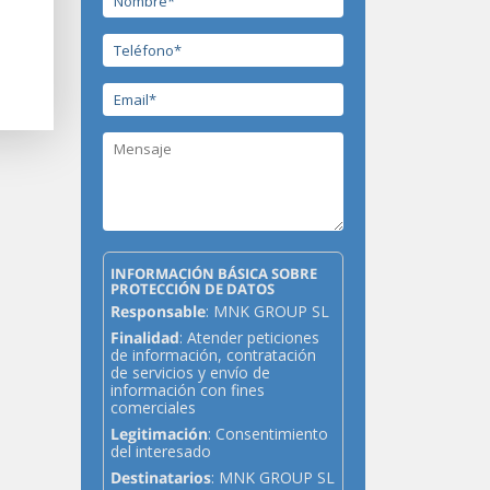
INFORMACIÓN BÁSICA SOBRE
PROTECCIÓN DE DATOS
Responsable
: MNK GROUP SL
Finalidad
: Atender peticiones
de información, contratación
de servicios y envío de
información con fines
comerciales
Legitimación
: Consentimiento
del interesado
Destinatarios
: MNK GROUP SL