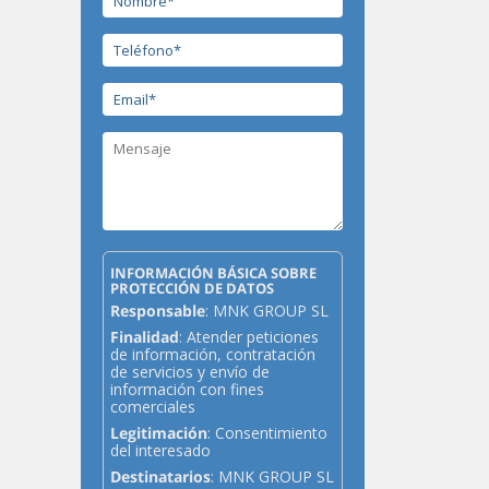
INFORMACIÓN BÁSICA SOBRE
PROTECCIÓN DE DATOS
Responsable
: MNK GROUP SL
Finalidad
: Atender peticiones
de información, contratación
de servicios y envío de
información con fines
comerciales
Legitimación
: Consentimiento
del interesado
Destinatarios
: MNK GROUP SL