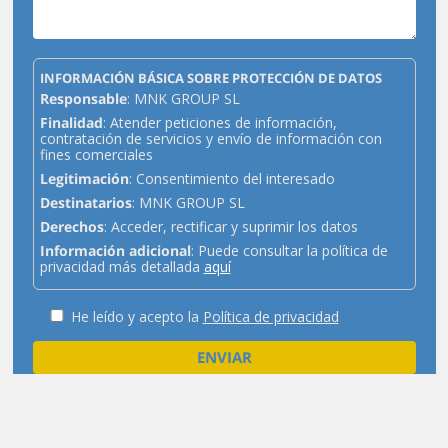
INFORMACIÓN BÁSICA SOBRE PROTECCIÓN DE DATOS
Responsable
: MNK GROUP SL
Finalidad
: Atender peticiones de información,
contratación de servicios y envío de información con
fines comerciales
Legitimación
: Consentimiento del interesado
Destinatarios
: MNK GROUP SL
Derechos
: Acceder, rectificar y suprimir los datos
Información adicional
: Puede consultar la política de
privacidad más detallada
aquí
He leído y acepto la
Política de privacidad