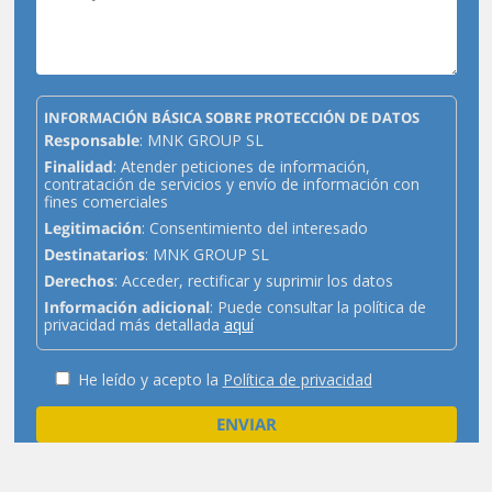
INFORMACIÓN BÁSICA SOBRE PROTECCIÓN DE DATOS
Responsable
: MNK GROUP SL
Finalidad
: Atender peticiones de información,
contratación de servicios y envío de información con
fines comerciales
Legitimación
: Consentimiento del interesado
Destinatarios
: MNK GROUP SL
Derechos
: Acceder, rectificar y suprimir los datos
Información adicional
: Puede consultar la política de
privacidad más detallada
aquí
He leído y acepto la
Política de privacidad