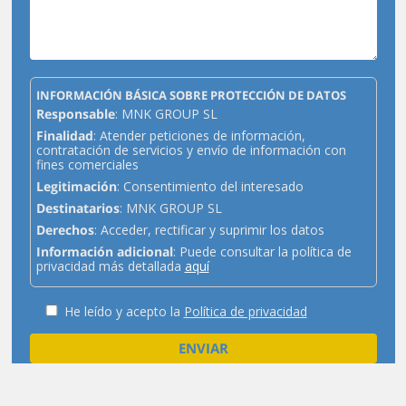
INFORMACIÓN BÁSICA SOBRE PROTECCIÓN DE DATOS
Responsable
: MNK GROUP SL
Finalidad
: Atender peticiones de información,
contratación de servicios y envío de información con
fines comerciales
Legitimación
: Consentimiento del interesado
Destinatarios
: MNK GROUP SL
Derechos
: Acceder, rectificar y suprimir los datos
Información adicional
: Puede consultar la política de
privacidad más detallada
aquí
He leído y acepto la
Política de privacidad