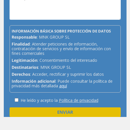
INFORMACIÓN BÁSICA SOBRE PROTECCIÓN DE DATOS
Responsable
: MNK GROUP SL
Finalidad
: Atender peticiones de información,
contratación de servicios y envío de información con
fines comerciales
Legitimación
: Consentimiento del interesado
Destinatarios
: MNK GROUP SL
Derechos
: Acceder, rectificar y suprimir los datos
Información adicional
: Puede consultar la política de
privacidad más detallada
aquí
He leído y acepto la
Política de privacidad