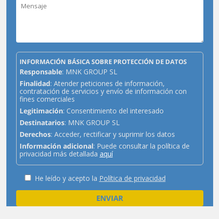
INFORMACIÓN BÁSICA SOBRE PROTECCIÓN DE DATOS
Responsable
: MNK GROUP SL
Finalidad
: Atender peticiones de información,
contratación de servicios y envío de información con
fines comerciales
Legitimación
: Consentimiento del interesado
Destinatarios
: MNK GROUP SL
Derechos
: Acceder, rectificar y suprimir los datos
Información adicional
: Puede consultar la política de
privacidad más detallada
aquí
He leído y acepto la
Política de privacidad