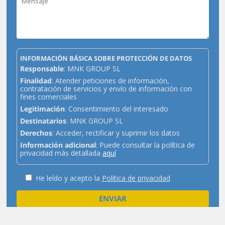
INFORMACIÓN BÁSICA SOBRE PROTECCIÓN DE DATOS
Responsable
: MNK GROUP SL
Finalidad
: Atender peticiones de información,
contratación de servicios y envío de información con
fines comerciales
Legitimación
: Consentimiento del interesado
Destinatarios
: MNK GROUP SL
Derechos
: Acceder, rectificar y suprimir los datos
Información adicional
: Puede consultar la política de
privacidad más detallada
aquí
He leído y acepto la
Política de privacidad