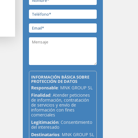
INFORMACIÓN BÁSICA SOBRE
PROTECCIÓN DE DATOS
Responsable
: MNK GROUP SL
Finalidad
: Atender peticiones
de información, contratación
de servicios y envío de
información con fines
comerciales
Legitimación
: Consentimiento
del interesado
Destinatarios
: MNK GROUP SL