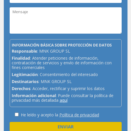
INFORMACIÓN BÁSICA SOBRE PROTECCIÓN DE DATOS
Responsable
: MNK GROUP SL
Finalidad
: Atender peticiones de información,
contratación de servicios y envío de información con
fines comerciales
Legitimación
: Consentimiento del interesado
Destinatarios
: MNK GROUP SL
Derechos
: Acceder, rectificar y suprimir los datos
Información adicional
: Puede consultar la política de
privacidad más detallada
aquí
He leído y acepto la
Política de privacidad