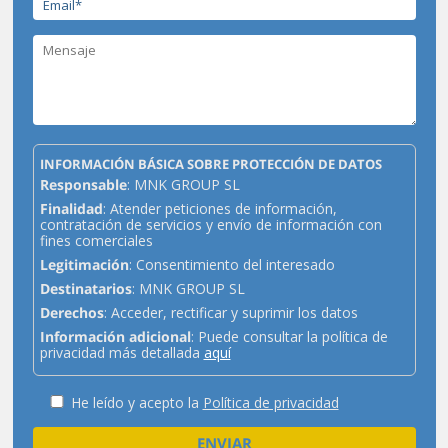
INFORMACIÓN BÁSICA SOBRE PROTECCIÓN DE DATOS
Responsable
: MNK GROUP SL
Finalidad
: Atender peticiones de información,
contratación de servicios y envío de información con
fines comerciales
Legitimación
: Consentimiento del interesado
Destinatarios
: MNK GROUP SL
Derechos
: Acceder, rectificar y suprimir los datos
Información adicional
: Puede consultar la política de
privacidad más detallada
aquí
He leído y acepto la
Política de privacidad