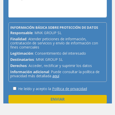
INFORMACIÓN BÁSICA SOBRE PROTECCIÓN DE DATOS
Responsable
: MNK GROUP SL
Finalidad
: Atender peticiones de información,
contratación de servicios y envío de información con
fines comerciales
Legitimación
: Consentimiento del interesado
Destinatarios
: MNK GROUP SL
Derechos
: Acceder, rectificar y suprimir los datos
Información adicional
: Puede consultar la política de
privacidad más detallada
aquí
He leído y acepto la
Política de privacidad