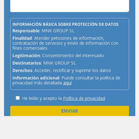
INFORMACIÓN BÁSICA SOBRE PROTECCIÓN DE DATOS
Responsable
: MNK GROUP SL
Finalidad
: Atender peticiones de información,
contratación de servicios y envío de información con
fines comerciales
Legitimación
: Consentimiento del interesado
Destinatarios
: MNK GROUP SL
Derechos
: Acceder, rectificar y suprimir los datos
Información adicional
: Puede consultar la política de
privacidad más detallada
aquí
He leído y acepto la
Política de privacidad