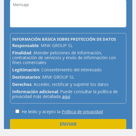
INFORMACIÓN BÁSICA SOBRE PROTECCIÓN DE DATOS
Responsable
: MNK GROUP SL
Finalidad
: Atender peticiones de información,
contratación de servicios y envío de información con
fines comerciales
Legitimación
: Consentimiento del interesado
Destinatarios
: MNK GROUP SL
Derechos
: Acceder, rectificar y suprimir los datos
Información adicional
: Puede consultar la política de
privacidad más detallada
aquí
He leído y acepto la
Política de privacidad