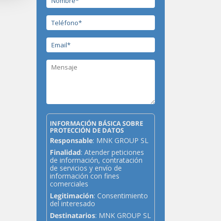
INFORMACIÓN BÁSICA SOBRE
PROTECCIÓN DE DATOS
Responsable
: MNK GROUP SL
Finalidad
: Atender peticiones
de información, contratación
de servicios y envío de
información con fines
comerciales
Legitimación
: Consentimiento
del interesado
Destinatarios
: MNK GROUP SL