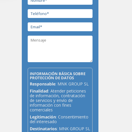
INFORMACIÓN BÁSICA SOBRE
PROTECCIÓN DE DATOS
Responsable
: MNK GROUP SL
Finalidad
: Atender peticiones
de información, contratación
de servicios y envío de
información con fines
comerciales
Legitimación
: Consentimiento
del interesado
Destinatarios
: MNK GROUP SL