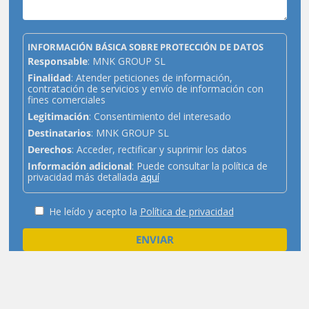
INFORMACIÓN BÁSICA SOBRE PROTECCIÓN DE DATOS
Responsable
: MNK GROUP SL
Finalidad
: Atender peticiones de información,
contratación de servicios y envío de información con
fines comerciales
Legitimación
: Consentimiento del interesado
Destinatarios
: MNK GROUP SL
Derechos
: Acceder, rectificar y suprimir los datos
Información adicional
: Puede consultar la política de
privacidad más detallada
aquí
He leído y acepto la
Política de privacidad