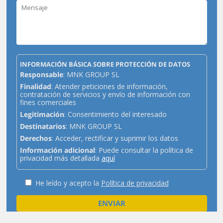
INFORMACIÓN BÁSICA SOBRE PROTECCIÓN DE DATOS
Responsable
: MNK GROUP SL
Finalidad
: Atender peticiones de información,
contratación de servicios y envío de información con
fines comerciales
Legitimación
: Consentimiento del interesado
Destinatarios
: MNK GROUP SL
Derechos
: Acceder, rectificar y suprimir los datos
Información adicional
: Puede consultar la política de
privacidad más detallada
aquí
He leído y acepto la
Política de privacidad