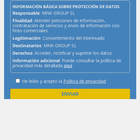
INFORMACIÓN BÁSICA SOBRE PROTECCIÓN DE DATOS
Responsable
: MNK GROUP SL
Finalidad
: Atender peticiones de información,
contratación de servicios y envío de información con
fines comerciales
Legitimación
: Consentimiento del interesado
Destinatarios
: MNK GROUP SL
Derechos
: Acceder, rectificar y suprimir los datos
Información adicional
: Puede consultar la política de
privacidad más detallada
aquí
He leído y acepto la
Política de privacidad