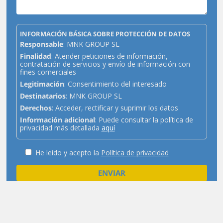
INFORMACIÓN BÁSICA SOBRE PROTECCIÓN DE DATOS
Responsable
: MNK GROUP SL
Finalidad
: Atender peticiones de información,
contratación de servicios y envío de información con
fines comerciales
Legitimación
: Consentimiento del interesado
Destinatarios
: MNK GROUP SL
Derechos
: Acceder, rectificar y suprimir los datos
Información adicional
: Puede consultar la política de
privacidad más detallada
aquí
He leído y acepto la
Política de privacidad