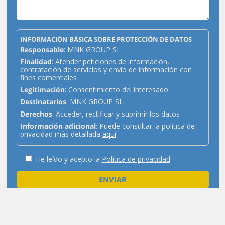
INFORMACIÓN BÁSICA SOBRE PROTECCIÓN DE DATOS
Responsable
: MNK GROUP SL
Finalidad
: Atender peticiones de información,
contratación de servicios y envío de información con
fines comerciales
Legitimación
: Consentimiento del interesado
Destinatarios
: MNK GROUP SL
Derechos
: Acceder, rectificar y suprimir los datos
Información adicional
: Puede consultar la política de
privacidad más detallada
aquí
He leído y acepto la
Política de privacidad