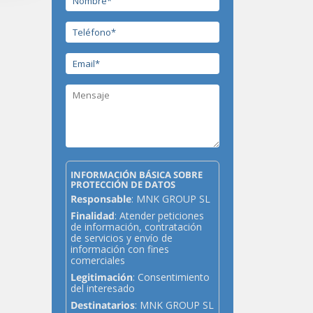
INFORMACIÓN BÁSICA SOBRE
PROTECCIÓN DE DATOS
Responsable
: MNK GROUP SL
Finalidad
: Atender peticiones
de información, contratación
de servicios y envío de
información con fines
comerciales
Legitimación
: Consentimiento
del interesado
Destinatarios
: MNK GROUP SL