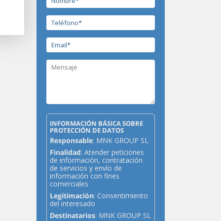
INFORMACIÓN BÁSICA SOBRE
PROTECCIÓN DE DATOS
Responsable
: MNK GROUP SL
Finalidad
: Atender peticiones
de información, contratación
de servicios y envío de
información con fines
comerciales
Legitimación
: Consentimiento
del interesado
Destinatarios
: MNK GROUP SL