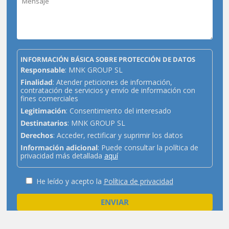
INFORMACIÓN BÁSICA SOBRE PROTECCIÓN DE DATOS
Responsable
: MNK GROUP SL
Finalidad
: Atender peticiones de información,
contratación de servicios y envío de información con
fines comerciales
Legitimación
: Consentimiento del interesado
Destinatarios
: MNK GROUP SL
Derechos
: Acceder, rectificar y suprimir los datos
Información adicional
: Puede consultar la política de
privacidad más detallada
aquí
He leído y acepto la
Política de privacidad