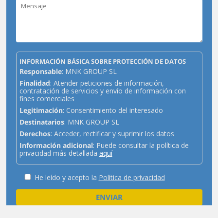
INFORMACIÓN BÁSICA SOBRE PROTECCIÓN DE DATOS
Responsable
: MNK GROUP SL
Finalidad
: Atender peticiones de información,
contratación de servicios y envío de información con
fines comerciales
Legitimación
: Consentimiento del interesado
Destinatarios
: MNK GROUP SL
Derechos
: Acceder, rectificar y suprimir los datos
Información adicional
: Puede consultar la política de
privacidad más detallada
aquí
He leído y acepto la
Política de privacidad