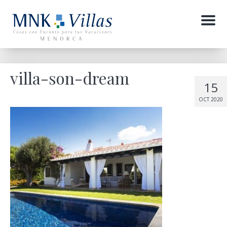
Menu
villa-son-dream
15
OCT 2020