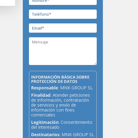
INFORMACIÓN BÁSICA SOBRE
PROTECCIÓN DE DATOS
Responsable
: MNK GROUP SL
Finalidad
: Atender peticiones
de información, contratación
de servicios y envío de
información con fines
comerciales
Legitimación
: Consentimiento
del interesado
Destinatarios
: MNK GROUP SL