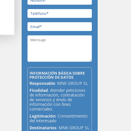
INFORMACIÓN BÁSICA SOBRE
PROTECCIÓN DE DATOS
Responsable
: MNK GROUP SL
Finalidad
: Atender peticiones
de información, contratación
de servicios y envío de
información con fines
comerciales
Legitimación
: Consentimiento
del interesado
Destinatarios
: MNK GROUP SL