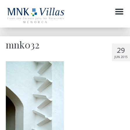
Menu
mnk032
29
JUN 2015