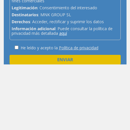
fines comerciales
Legitimación
: Consentimiento del interesado
Destinatarios
: MNK GROUP SL
Derechos
: Acceder, rectificar y suprimir los datos
Información adicional
: Puede consultar la política de
privacidad más detallada
aquí
He leído y acepto la
Política de privacidad