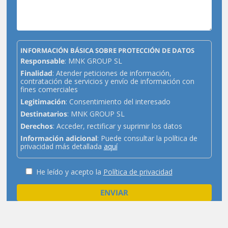
INFORMACIÓN BÁSICA SOBRE PROTECCIÓN DE DATOS
Responsable
: MNK GROUP SL
Finalidad
: Atender peticiones de información,
contratación de servicios y envío de información con
fines comerciales
Legitimación
: Consentimiento del interesado
Destinatarios
: MNK GROUP SL
Derechos
: Acceder, rectificar y suprimir los datos
Información adicional
: Puede consultar la política de
privacidad más detallada
aquí
He leído y acepto la
Política de privacidad