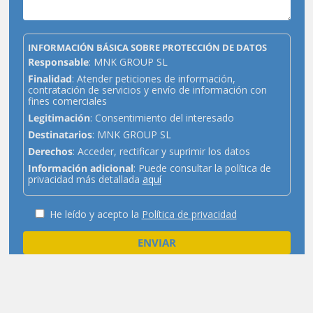
INFORMACIÓN BÁSICA SOBRE PROTECCIÓN DE DATOS
Responsable
: MNK GROUP SL
Finalidad
: Atender peticiones de información,
contratación de servicios y envío de información con
fines comerciales
Legitimación
: Consentimiento del interesado
Destinatarios
: MNK GROUP SL
Derechos
: Acceder, rectificar y suprimir los datos
Información adicional
: Puede consultar la política de
privacidad más detallada
aquí
He leído y acepto la
Política de privacidad