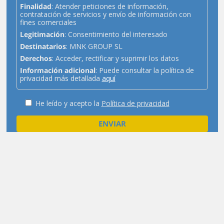
Finalidad
: Atender peticiones de información,
contratación de servicios y envío de información con
fines comerciales
Legitimación
: Consentimiento del interesado
Destinatarios
: MNK GROUP SL
Derechos
: Acceder, rectificar y suprimir los datos
Información adicional
: Puede consultar la política de
privacidad más detallada
aquí
He leído y acepto la
Política de privacidad