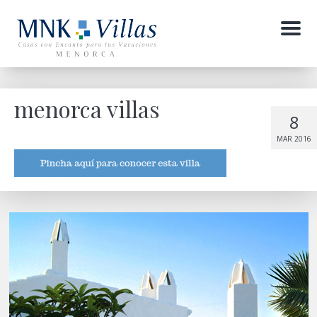
Menu
menorca villas
8
MAR 2016