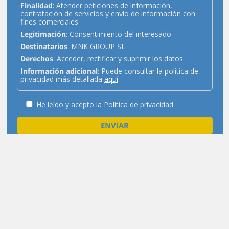
Finalidad
: Atender peticiones de información,
contratación de servicios y envío de información con
fines comerciales
Legitimación
: Consentimiento del interesado
Destinatarios
: MNK GROUP SL
Derechos
: Acceder, rectificar y suprimir los datos
Información adicional
: Puede consultar la política de
privacidad más detallada
aquí
He leído y acepto la
Política de privacidad