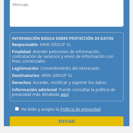
INFORMACIÓN BÁSICA SOBRE PROTECCIÓN DE DATOS
Responsable
: MNK GROUP SL
Finalidad
: Atender peticiones de información,
contratación de servicios y envío de información con
fines comerciales
Legitimación
: Consentimiento del interesado
Destinatarios
: MNK GROUP SL
Derechos
: Acceder, rectificar y suprimir los datos
Información adicional
: Puede consultar la política de
privacidad más detallada
aquí
He leído y acepto la
Política de privacidad