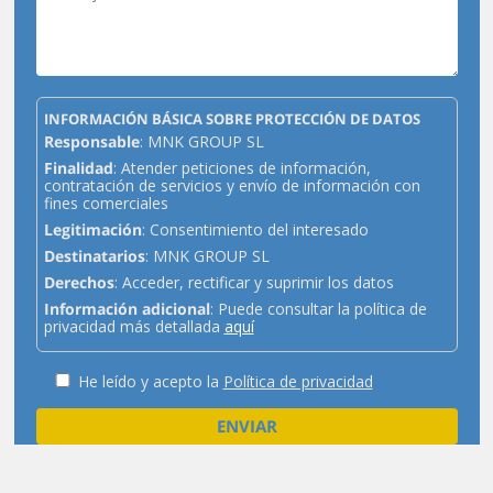
INFORMACIÓN BÁSICA SOBRE PROTECCIÓN DE DATOS
Responsable
: MNK GROUP SL
Finalidad
: Atender peticiones de información,
contratación de servicios y envío de información con
fines comerciales
Legitimación
: Consentimiento del interesado
Destinatarios
: MNK GROUP SL
Derechos
: Acceder, rectificar y suprimir los datos
Información adicional
: Puede consultar la política de
privacidad más detallada
aquí
He leído y acepto la
Política de privacidad