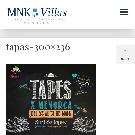
Menu
tapas-300×236
1
JUN 2015