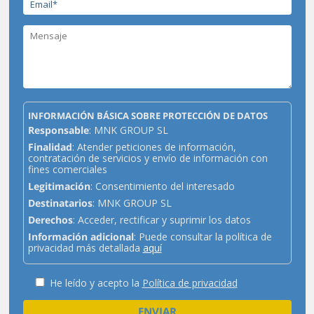
INFORMACIÓN BÁSICA SOBRE PROTECCIÓN DE DATOS
Responsable
: MNK GROUP SL
Finalidad
: Atender peticiones de información,
contratación de servicios y envío de información con
fines comerciales
Legitimación
: Consentimiento del interesado
Destinatarios
: MNK GROUP SL
Derechos
: Acceder, rectificar y suprimir los datos
Información adicional
: Puede consultar la política de
privacidad más detallada
aquí
He leído y acepto la
Política de privacidad