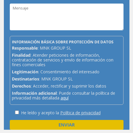
INFORMACIÓN BÁSICA SOBRE PROTECCIÓN DE DATOS
Responsable
: MNK GROUP SL
Finalidad
: Atender peticiones de información,
contratación de servicios y envío de información con
fines comerciales
Legitimación
: Consentimiento del interesado
Destinatarios
: MNK GROUP SL
Derechos
: Acceder, rectificar y suprimir los datos
Información adicional
: Puede consultar la política de
privacidad más detallada
aquí
He leído y acepto la
Política de privacidad