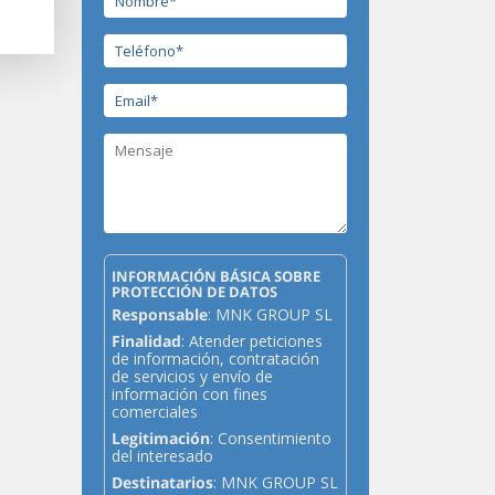
INFORMACIÓN BÁSICA SOBRE
PROTECCIÓN DE DATOS
Responsable
: MNK GROUP SL
Finalidad
: Atender peticiones
de información, contratación
de servicios y envío de
información con fines
comerciales
Legitimación
: Consentimiento
del interesado
Destinatarios
: MNK GROUP SL