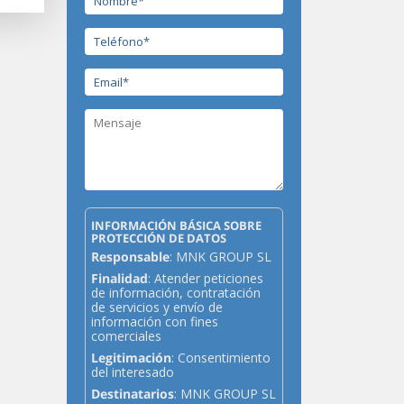
INFORMACIÓN BÁSICA SOBRE
PROTECCIÓN DE DATOS
Responsable
: MNK GROUP SL
Finalidad
: Atender peticiones
de información, contratación
de servicios y envío de
información con fines
comerciales
Legitimación
: Consentimiento
del interesado
Destinatarios
: MNK GROUP SL