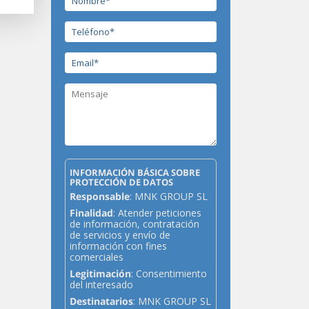
INFORMACIÓN BÁSICA SOBRE
PROTECCIÓN DE DATOS
Responsable
: MNK GROUP SL
Finalidad
: Atender peticiones
de información, contratación
de servicios y envío de
información con fines
comerciales
Legitimación
: Consentimiento
del interesado
Destinatarios
: MNK GROUP SL